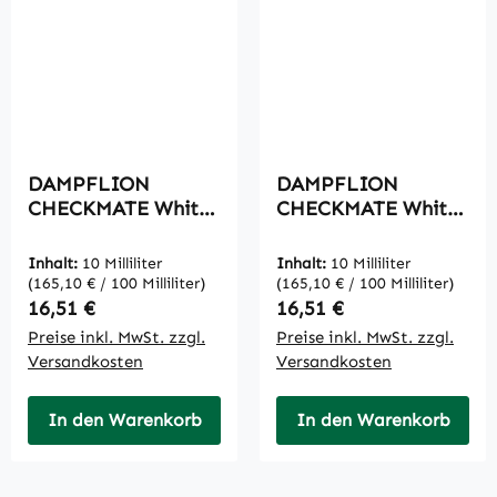
DAMPFLION
DAMPFLION
CHECKMATE White
CHECKMATE White
Queen Aroma 10ml
Pawn 10ml
Inhalt:
10 Milliliter
Inhalt:
10 Milliliter
(165,10 € / 100 Milliliter)
(165,10 € / 100 Milliliter)
Regulärer Preis:
Regulärer Preis:
16,51 €
16,51 €
Preise inkl. MwSt. zzgl.
Preise inkl. MwSt. zzgl.
Versandkosten
Versandkosten
In den Warenkorb
In den Warenkorb