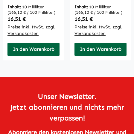
Inhalt:
10 Milliliter
Inhalt:
10 Milliliter
(165,10 € / 100 Milliliter)
(165,10 € / 100 Milliliter)
Regulärer Preis:
Regulärer Preis:
16,51 €
16,51 €
Preise inkl. MwSt. zzgl.
Preise inkl. MwSt. zzgl.
Versandkosten
Versandkosten
In den Warenkorb
In den Warenkorb
Unser Newsletter.
Jetzt abonnieren und nichts mehr
verpassen!
Abonniere den kostenlosen Newsletter und