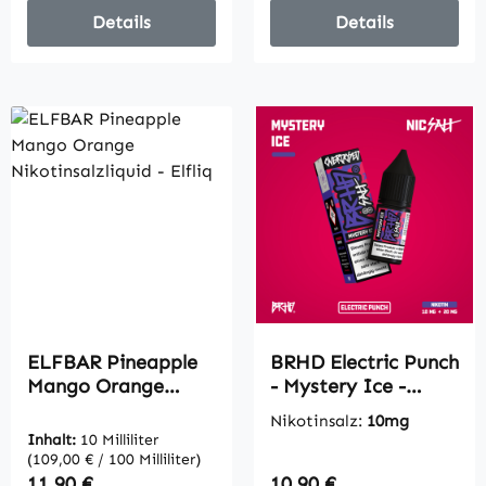
Details
Details
ELFBAR Pineapple
BRHD Electric Punch
Mango Orange
- Mystery Ice -
Nikotinsalzliquid -
Nikotinsalz 10mg
Nikotinsalz:
10mg
Elfliq
Inhalt:
10 Milliliter
(109,00 € / 100 Milliliter)
Regulärer Preis:
Regulärer Preis:
11,90 €
10,90 €