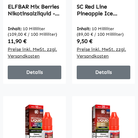
ELFBAR Mix Berries
SC Red Line
Nikotinsalzliquid -
Pineapple Ice
Elfliq-
Nikotinsalz Liquid
10mg/20mg
Inhalt:
10 Milliliter
Inhalt:
10 Milliliter
(109,00 € / 100 Milliliter)
(89,00 € / 100 Milliliter)
Regulärer Preis:
Regulärer Preis:
11,90 €
9,50 €
Preise inkl. MwSt. zzgl.
Preise inkl. MwSt. zzgl.
Versandkosten
Versandkosten
Details
Details