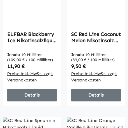
ELFBAR Blackberry
SC Red Line Coconut
Ice Nikotinsalzliquid
Melon Nikotinsalz
- Elfliq -
Liquid 10mg/20mg
Inhalt:
10 Milliliter
Inhalt:
10 Milliliter
(109,00 € / 100 Milliliter)
(89,00 € / 100 Milliliter)
Regulärer Preis:
Regulärer Preis:
11,90 €
9,50 €
Preise inkl. MwSt. zzgl.
Preise inkl. MwSt. zzgl.
Versandkosten
Versandkosten
Details
Details