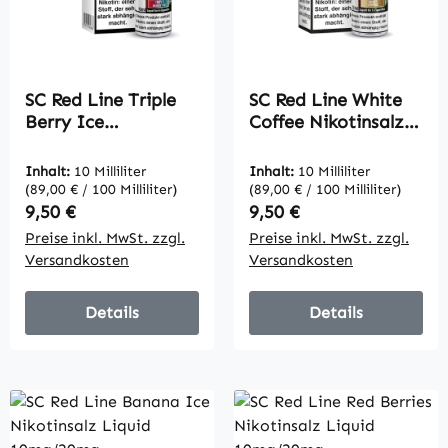
SC Red Line Triple
SC Red Line White
Berry Ice
Coffee Nikotinsalz
Nikotinsalz Liquid
Liquid 10mg/20mg
10mg/20mg
Inhalt:
10 Milliliter
Inhalt:
10 Milliliter
(89,00 € / 100 Milliliter)
(89,00 € / 100 Milliliter)
Regulärer Preis:
Regulärer Preis:
9,50 €
9,50 €
Preise inkl. MwSt. zzgl.
Preise inkl. MwSt. zzgl.
Versandkosten
Versandkosten
Details
Details