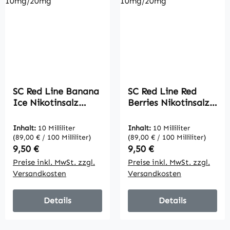
SC Red Line Banana
SC Red Line Red
Ice Nikotinsalz
Berries Nikotinsalz
Liquid 10mg/20mg
Liquid 10mg/20mg
Inhalt:
10 Milliliter
Inhalt:
10 Milliliter
(89,00 € / 100 Milliliter)
(89,00 € / 100 Milliliter)
Regulärer Preis:
Regulärer Preis:
9,50 €
9,50 €
Preise inkl. MwSt. zzgl.
Preise inkl. MwSt. zzgl.
Versandkosten
Versandkosten
Details
Details