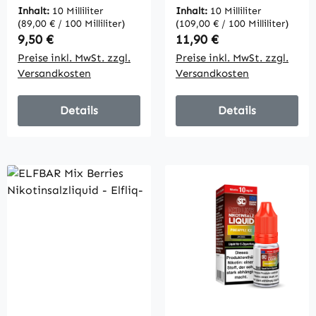
10mg/20mg
(Wassermelone) -
Inhalt:
10 Milliliter
Inhalt:
10 Milliliter
Elfliq
(89,00 € / 100 Milliliter)
(109,00 € / 100 Milliliter)
Regulärer Preis:
Regulärer Preis:
9,50 €
11,90 €
Preise inkl. MwSt. zzgl.
Preise inkl. MwSt. zzgl.
Versandkosten
Versandkosten
Details
Details