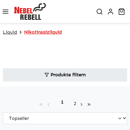
Zum Hauptinhalt springen
Wa
Liquid
Nikotinsalzliquid
Produkte filtern
Seite
1
Seite
2