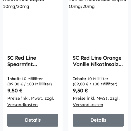
SC Red Line
SC Red Line Orange
Spearmint
Vanille Nikotinsalz
Nikotinsalz Liquid
Liquid 10mg/20mg
10mg/20mg
Inhalt:
10 Milliliter
Inhalt:
10 Milliliter
(89,00 € / 100 Milliliter)
(89,00 € / 100 Milliliter)
Regulärer Preis:
Regulärer Preis:
9,50 €
9,50 €
Preise inkl. MwSt. zzgl.
Preise inkl. MwSt. zzgl.
Versandkosten
Versandkosten
Details
Details