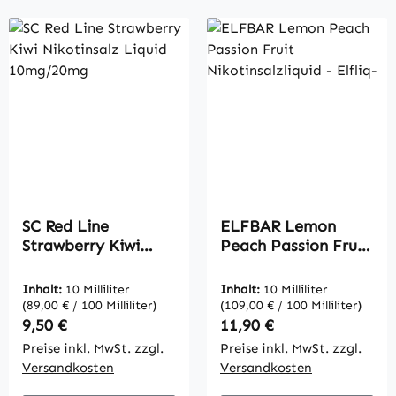
SC Red Line
ELFBAR Lemon
Strawberry Kiwi
Peach Passion Fruit
Nikotinsalz Liquid
Nikotinsalzliquid -
10mg/20mg
Elfliq-
Inhalt:
10 Milliliter
Inhalt:
10 Milliliter
(89,00 € / 100 Milliliter)
(109,00 € / 100 Milliliter)
Regulärer Preis:
Regulärer Preis:
9,50 €
11,90 €
Preise inkl. MwSt. zzgl.
Preise inkl. MwSt. zzgl.
Versandkosten
Versandkosten