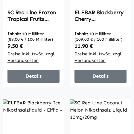
SC Red Line Frozen
ELFBAR Blackberry
Tropical Fruits
Cherry
Nikotinsalz Liquid
Nikotinsalzliquid -
10mg/20mg
Elfliq
Inhalt:
10 Milliliter
Inhalt:
10 Milliliter
(89,00 € / 100 Milliliter)
(109,00 € / 100 Milliliter)
Regulärer Preis:
Regulärer Preis:
9,50 €
11,90 €
Preise inkl. MwSt. zzgl.
Preise inkl. MwSt. zzgl.
Versandkosten
Versandkosten
Details
Details