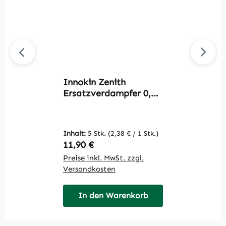
Innokin Zenith
N
Ersatzverdampfer 0,3
Ohm
Inhalt:
5 Stk.
(2,38 € / 1 Stk.)
Regulärer Preis:
R
11,90 €
3
Preise inkl. MwSt. zzgl.
Pr
Versandkosten
V
In den Warenkorb