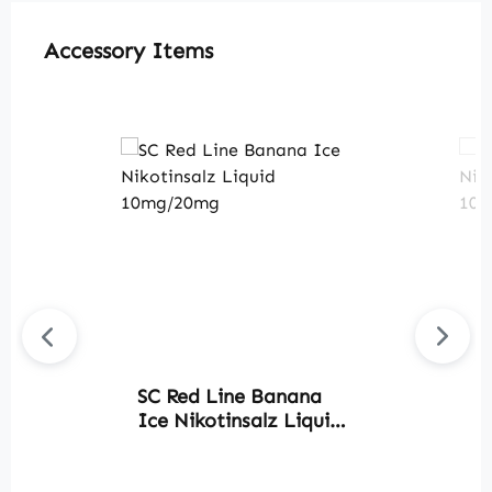
Produktgalerie überspringen
Accessory Items
SC Red Line Banana
S
Ice Nikotinsalz Liquid
M
10mg/20mg
L