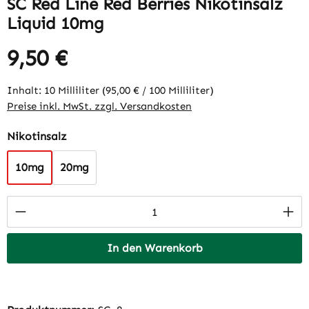
SC Red Line Red Berries Nikotinsalz
Liquid 10mg
9,50 €
Regulärer Preis:
Inhalt:
10 Milliliter
(95,00 € / 100 Milliliter)
Preise inkl. MwSt. zzgl. Versandkosten
auswählen
Nikotinsalz
10mg
20mg
Produkt Anzahl: Gib den gewünschten Wert 
In den Warenkorb