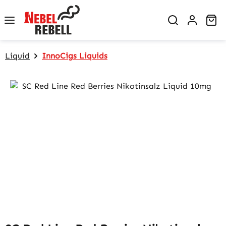
Zum Hauptinhalt springen
Wa
Liquid
InnoCigs Liquids
Bildergalerie überspringen