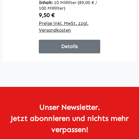
Inhalt:
10 Milliliter
(89,00 € /
In
100 Milliliter)
10
Regulärer Preis:
R
9,50 €
9
Preise inkl. MwSt. zzgl.
Pr
Versandkosten
V
Details
Unser Newsletter.
Jetzt abonnieren und nichts mehr
verpassen!