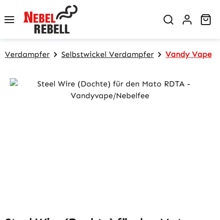
Zum Hauptinhalt springen
Wa
Verdampfer
Selbstwickel Verdampfer
Vandy Vape
Bildergalerie überspringen