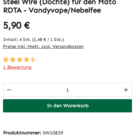
Steel Wire (Dochte) für den Mato
RDTA - Vandyvape/Nebelfee
5,90 €
Regulärer Preis:
Inhalt:
4 Stk.
(1,48 € / 1 Stk.)
Preise inkl. MwSt. zzgl. Versandkosten
Durchschnittliche Bewertung von 4.5 von 5 Sternen
1 Bewertung
Produkt Anzahl: Gib den gewünschten Wert 
In den Warenkorb
Produktnummer:
SW10839