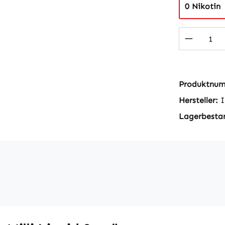
0 Nikotin
Produkt
Produktnu
Hersteller:
I
Lagerbesta