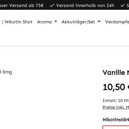
oser Versand ab 75€
Versand innerhalb von 24h
 / Nikotin Shot
Aroma
Akkuträger/Set
Verdampfe
Vanille 
10,50 
Regulärer Pr
Inhalt:
10 Mi
Preise inkl. 
Nikotinstär