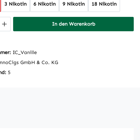
3 Nikotin
6 Nikotin
9 Nikotin
18 Nikotin
 Anzahl: Gib den gewünschten Wert ein 
In den Warenkorb
mmer:
IC_Vanille
nnoCigs GmbH & Co. KG
nd:
5