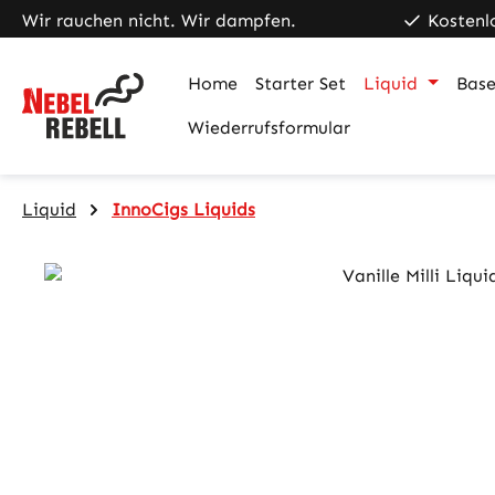
Wir rauchen nicht. Wir dampfen.
Kostenl
m Hauptinhalt springen
Zur Suche springen
Zur Hauptnavigation springen
Home
Starter Set
Liquid
Base
Wiederrufsformular
Liquid
InnoCigs Liquids
Bildergalerie überspringen