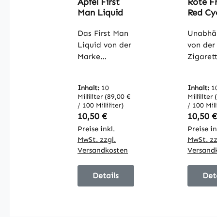
Apfel First
Rote F
Man Liquid
Red Cy
Liquid
Das First Man
Unabhä
Liquid von der
von der
Marke
Zigarett
InnoCigs steht
welche
Ihnen in
Dampfe
Inhalt:
10
Inhalt:
1
verschiedenen
benutzt
Milliliter
(89,00 €
Milliliter
Stärken bereit
ist der 
/ 100 Milliliter)
/ 100 Mill
und bietet
bei der
Regulärer Preis:
Regulär
10,50 €
10,50 €
sogar eine
Entwick
Preise inkl.
Preise in
nikotinfreie
und
MwSt. zzgl.
MwSt. zz
Variante an.
Herstel
Versandkosten
Versand
Mit jeder
die Qua
bestellten
des
Details
Det
Einheit
Geschm
erhalten Sie
und die
eine 10ml
Dampfe