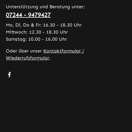
sdatenblatt
3mg/ml
Unterstützung und Beratung unter:
6mg/ml,
07244 - 9479427
9mg/ml
Mo, Di, Do & Fr: 16.30 - 18.30 Uhr
18mg/ml
Mittwoch: 12.30 - 18.30 Uhr
dem Re
Samstag: 10.00 - 16.00 Uhr
Cyclone
handelt 
Oder über unser
Kontaktformular /
um eine
Wiederrufsformular
.
Früchte
Mischun
Besuche uns auf Facebook – öffnet in neuem Tab (exter
verschi
Roten B
Inhaltss
für die 
0mg/ml 
Propyle
(55% PG
Glyceri
VG), Wa