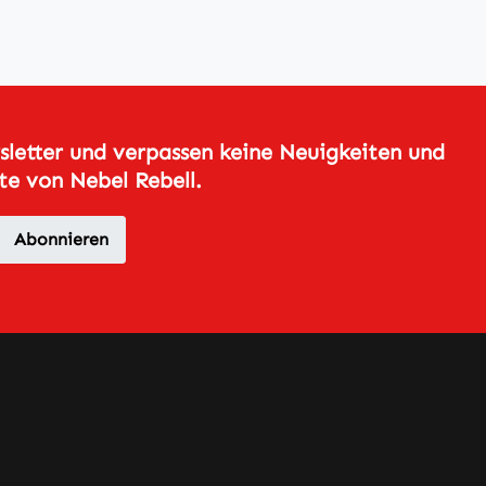
ssen,
 oder
n.
P312
HLUCKE
letter und verpassen keine Neuigkeiten und
e von Nebel Rebell.
sein
NFORMA
ZENTRU
Abonnieren
/…
n. P330
en.
Behälte
prechend
lichen
iften