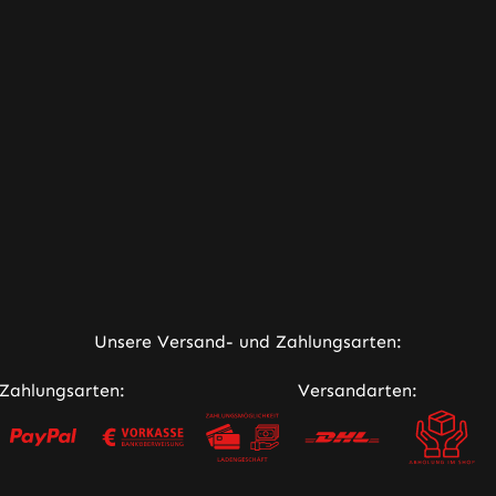
 &
18mg/ml und
der
0mg/ml
Entsor
 und
erwerben
zuführen.
. Bei
Inhaltsstoffe
von In
d
für die Stärke:
hergest
0mg/ml 
Liquid
es sich
Propylenglycol
Violet
(55% PG),
Sie in
-
Glycerin (35%
versch
g aus
VG), Wasser
Nikoti
ner Link)
edenen
(10%), Aroma
tration
eeren.
Inhaltsstoffe
erwerb
toffe
für die
Nikotin
Unsere Versand- und Zahlungsarten:
Stärke:
Stärken:
Variant
-
3mg/ml,
Ihnen
Zahlungsarten:
Versandarten:
nglycol
6mg/ml,
selbstv
),
9mg/ml &
iche au
n (35%
18mg/ml 
Verfüg
sser
Propylenglycol
Das Re