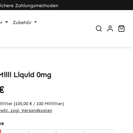
Sichere Zahlungsmethoden
r
Zubehör
War
Milli Liquid 0mg
€
eis:
lliliter
(105,00 € / 100 Milliliter)
MwSt. zzgl. Versandkosten
auswählen
ke