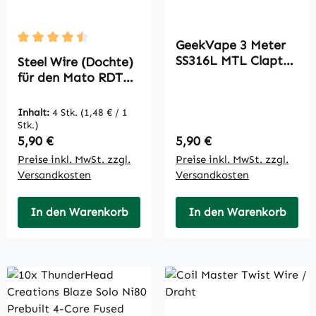
GeekVape 3 Meter
Durchschnittliche Bewertung von 4.5 von 5 Sternen
SS316L MTL Clapton
Steel Wire (Dochte)
Wire
für den Mato RDTA -
(0.32mm*2+0.26mm
Vandyvape/Nebelfe
) Wickeldraht -
e
Inhalt:
4 Stk.
(1,48 € / 1
ZN12
Stk.)
Regulärer Preis:
Regulärer Preis:
5,90 €
5,90 €
Preise inkl. MwSt. zzgl.
Preise inkl. MwSt. zzgl.
Versandkosten
Versandkosten
In den Warenkorb
In den Warenkorb