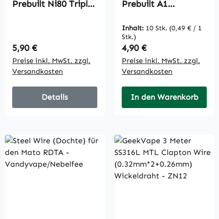
Prebuilt Ni80 Triple
Prebuilt A1
Fused Clapton Coil
Superfine MTL
0.41 Ohm 10x
Fused Clapton Coil
Inhalt:
10 Stk.
(0,49 € / 1
30ga*2/38ga 0.99
Stk.)
Ohm
Regulärer Preis:
Regulärer Preis:
5,90 €
4,90 €
Preise inkl. MwSt. zzgl.
Preise inkl. MwSt. zzgl.
Versandkosten
Versandkosten
Details
In den Warenkorb