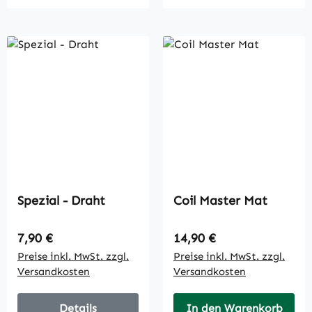
Spezial - Draht
Coil Master Mat
Regulärer Preis:
Regulärer Preis:
7,90 €
14,90 €
Preise inkl. MwSt. zzgl.
Preise inkl. MwSt. zzgl.
Versandkosten
Versandkosten
Details
In den Warenkorb