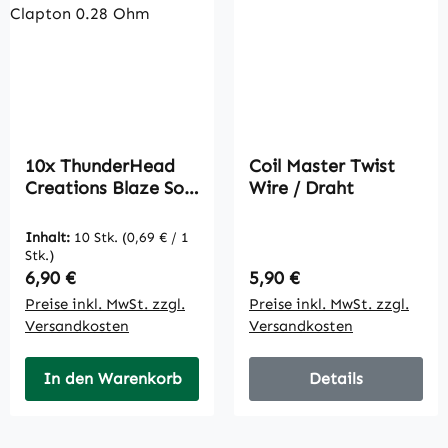
10x ThunderHead
Coil Master Twist
Creations Blaze Solo
Wire / Draht
Ni80 Prebuilt 4-Core
Fused Clapton 0.28
Inhalt:
10 Stk.
(0,69 € / 1
Ohm
Stk.)
Regulärer Preis:
Regulärer Preis:
6,90 €
5,90 €
Preise inkl. MwSt. zzgl.
Preise inkl. MwSt. zzgl.
Versandkosten
Versandkosten
In den Warenkorb
Details